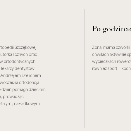
Po godzina
Ortopedii Szczękowej
Żona, mama czwórki d
torka licznych prac
chwilach aktywnie sp
tw ortodontycznych
wycieczkach rowerow
a lekarzy dentystów
również sport — kocha
 dr Andrzejem Drelichem
 nowoczesna ortodoncja
 co dzień pomaga dzieciom,
ie, prowadząc
stałymi, nakładkowymi