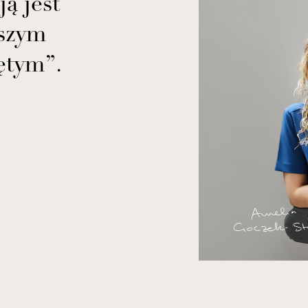
ą jest
jszym
ętym”.