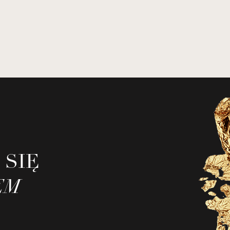
 SIĘ
EM