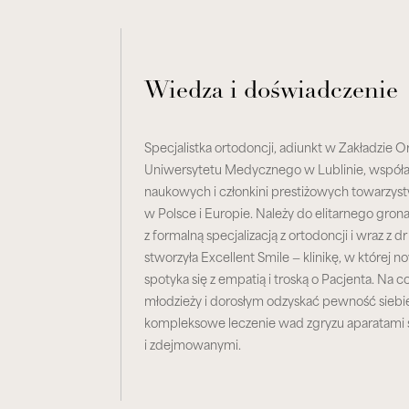
Wiedza i doświadczenie
Specjalistka ortodoncji, adiunkt w Zakładzie 
Uniwersytetu Medycznego w Lublinie, współau
naukowych i członkini prestiżowych towarzys
w Polsce i Europie. Należy do elitarnego gron
z formalną specjalizacją z ortodoncji i wraz z
stworzyła Excellent Smile — klinikę, w której
spotyka się z empatią i troską o Pacjenta. Na
młodzieży i dorosłym odzyskać pewność sieb
kompleksowe leczenie wad zgryzu aparatami 
i zdejmowanymi.