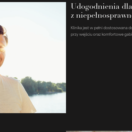
Udogodnienia dla
z niepełnosprawn
Klinika jest w pełni dostosowana
przy wejściu oraz komfortowe gab