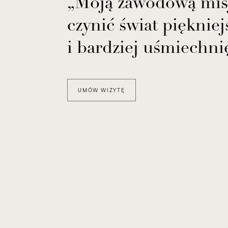
„Moją zawodową misj
czynić świat pięknie
i bardziej uśmiechni
UMÓW WIZYTĘ