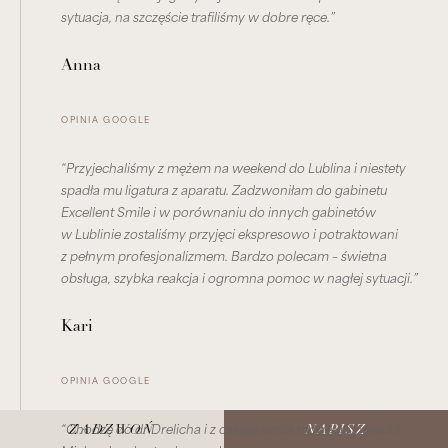
sytuacja, na szczęście trafiliśmy w dobre ręce.”
Anna
OPINIA GOOGLE
“Przyjechaliśmy z mężem na weekend do Lublina i niestety
spadła mu ligatura z aparatu. Zadzwoniłam do gabinetu
Excellent Smile i w porównaniu do innych gabinetów
w Lublinie zostaliśmy przyjęci ekspresowo i potraktowani
z pełnym profesjonalizmem. Bardzo polecam – świetna
obsługa, szybka reakcja i ogromna pomoc w nagłej sytuacji.”
Kari
OPINIA GOOGLE
“Chodzę do dr Drelicha i z całego serca mogę go polecić!
ZADZWOŃ
NAPISZ