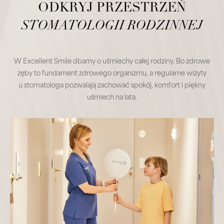
ODKRYJ PRZESTRZEŃ
STOMATOLOGII RODZINNEJ
W Excellent Smile dbamy o uśmiechy całej rodziny. Bo zdrowe
zęby to fundament zdrowego organizmu, a regularne wizyty
u stomatologa pozwalają zachować spokój, komfort i piękny
uśmiech na lata.