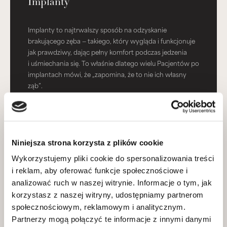
Implanty
Implanty to najtrwalszy sposób na odzyskanie
brakującego zęba — takiego, który wygląda i funkcjonuje
jak prawdziwy, dając pełny komfort podczas jedzenia
i uśmiechania się. To właśnie dlatego wielu Pacjentów po
implantach mówi, że „zapomina, że to nie ich własny
ząb”.
DOWIEDZ SIĘ WIĘCEJ
Niniejsza strona korzysta z plików cookie
Wykorzystujemy pliki cookie do spersonalizowania treści
i reklam, aby oferować funkcje społecznościowe i
Protezy
analizować ruch w naszej witrynie. Informacje o tym, jak
korzystasz z naszej witryny, udostępniamy partnerom
Nowoczesne protezy potrafią całkowicie odmienić
społecznościowym, reklamowym i analitycznym.
uśmiech — i życie. Dzięki nowym technologiom są
Partnerzy mogą połączyć te informacje z innymi danymi
wygodne i idealnie dopasowane. Tworzymy protezy,