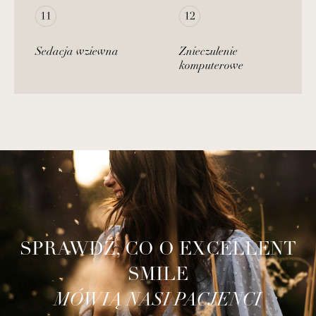
Sedacja wziewna
Znieczulenie
komputerowe
SPRAWDŹ, CO O EXCELLENT
SMILE
MÓWIĄ NASI PACJENCI