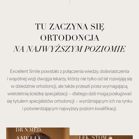
TU ZACZYNA SIĘ
ORTODONCJA
NA NAJWYŻSZYM POZIOMIE
Excellent Smile powstało z połączenia wiedzy, doświadczenia
i wspólnej wizji dwojga lekarzy, którzy nie tylko od lat rozwijają się
w dziedzinie ortodoncji, ale także przeszli przez wymagającą,
wieloletnią ścieżkę specjalizacji — dlatego dziś mogą posługiwać
się tytułem specjalistów ortodoncji — wyróżniającym ich na rynku
i potwierdzającym najwyższy poziom kwalifikacji.
DR N.MED.
LEK. STOM.
AMELIA