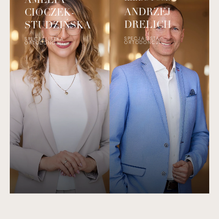
ANDRZEJ
CIOCZEK-
DRELICH
STUDZIŃSKA
SPECJALISTA
SPECJALISTKA
ORTODONCJI
ORTODONCJI