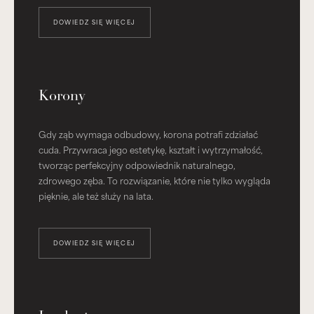
DOWIEDZ SIĘ WIĘCEJ
Korony
Gdy ząb wymaga odbudowy, korona potrafi zdziałać
cuda. Przywraca jego estetykę, kształt i wytrzymałość,
tworząc perfekcyjny odpowiednik naturalnego,
zdrowego zęba. To rozwiązanie, które nie tylko wygląda
pięknie, ale też służy na lata.
DOWIEDZ SIĘ WIĘCEJ