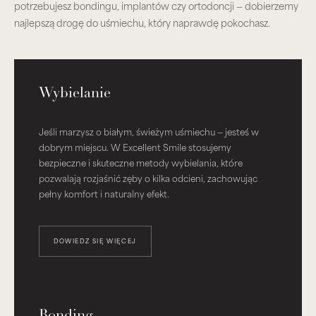
potrzebujesz bondingu, implantów czy ortodoncji — dobierzemy
najlepszą drogę do uśmiechu, który naprawdę pokochasz.
Wybielanie
Jeśli marzysz o białym, świeżym uśmiechu — jesteś w
dobrym miejscu. W Excellent Smile stosujemy
bezpieczne i skuteczne metody wybielania, które
pozwalają rozjaśnić zęby o kilka odcieni, zachowując
pełny komfort i naturalny efekt.
DOWIEDZ SIĘ WIĘCEJ
Bonding