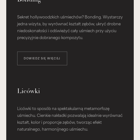
Sekret hollywoodzkich uśmiechów? Bonding. Wystarczy
jedna wizyta, by wyrównać kształt zębów, ukryć drobne
niedoskonałości i odświeżyć cały uśmiech przy użyciu
precyzyjnie dobranego kompozytu.
DOWIEDZ SIĘ WIĘCEJ
Licówki
Licówki to sposób na spektakularną metamorfozę
uśmiechu. Cienkie nakładki pozwalają idealnie wyrównać
kształt, kolor i proporcje zębów, tworząc efekt
naturalnego, harmonijnego uśmiechu.