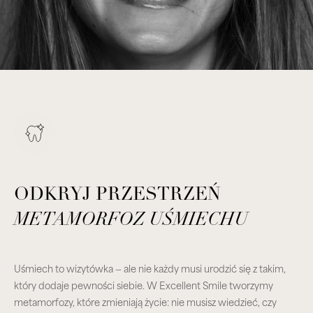
ODKRYJ PRZESTRZEŃ
METAMORFOZ UŚMIECHU
Uśmiech to wizytówka — ale nie każdy musi urodzić się z takim,
który dodaje pewności siebie. W Excellent Smile tworzymy
metamorfozy, które zmieniają życie: nie musisz wiedzieć, czy