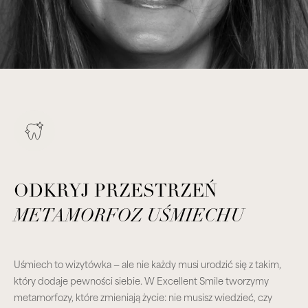
ODKRYJ PRZESTRZEŃ
METAMORFOZ UŚMIECHU
Uśmiech to wizytówka — ale nie każdy musi urodzić się z takim,
który dodaje pewności siebie. W Excellent Smile tworzymy
metamorfozy, które zmieniają życie: nie musisz wiedzieć, czy