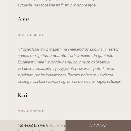
sytuacja, na szczęście trafiliśmy w dobre ręce.”
Anna
OPINIA GOOGLE
“Przyjechaliśmy z mężem na weekend do Lublina i niestety
spadła mu ligatura z aparatu. Zadzwoniłam do gabinetu
Excellent Smile i w porównaniu do innych gabinetów
w Lublinie zostaliśmy przyjęci ekspresowo i potraktowani
z pełnym profesjonalizmem. Bardzo polecam – świetna
obsługa, szybka reakcja i ogromna pomoc w nagłej sytuacji.”
Kari
OPINIA GOOGLE
“Chodzę do dr Drelicha i z całego serca mogę go polecić!
ZADZWOŃ
NAPISZ