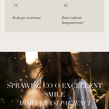
Sedacja wziewna
Znieczulenie
komputerowe
SPRAWDŹ, CO O EXCELLENT
SMILE
MÓWIĄ NASI PACJENCI