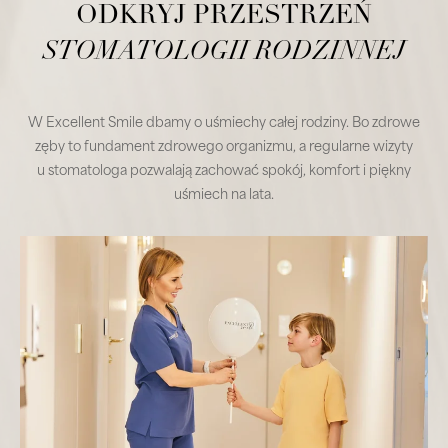
ODKRYJ PRZESTRZEŃ
STOMATOLOGII RODZINNEJ
W Excellent Smile dbamy o uśmiechy całej rodziny. Bo zdrowe
zęby to fundament zdrowego organizmu, a regularne wizyty
u stomatologa pozwalają zachować spokój, komfort i piękny
uśmiech na lata.