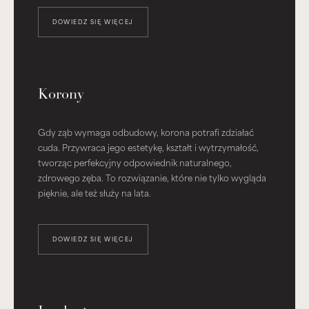
DOWIEDZ SIĘ WIĘCEJ
Korony
Gdy ząb wymaga odbudowy, korona potrafi zdziałać
cuda. Przywraca jego estetykę, kształt i wytrzymałość,
tworząc perfekcyjny odpowiednik naturalnego,
zdrowego zęba. To rozwiązanie, które nie tylko wygląda
pięknie, ale też służy na lata.
DOWIEDZ SIĘ WIĘCEJ