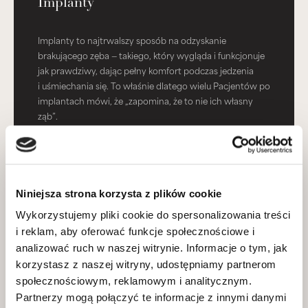
Implanty
Implanty to najtrwalszy sposób na odzyskanie
brakującego zęba — takiego, który wygląda i funkcjonuje
jak prawdziwy, dając pełny komfort podczas jedzenia
i uśmiechania się. To właśnie dlatego wielu Pacjentów po
implantach mówi, że „zapomina, że to nie ich własny
ząb”.
DOWIEDZ SIĘ WIĘCEJ
Niniejsza strona korzysta z plików cookie
Wykorzystujemy pliki cookie do spersonalizowania treści
i reklam, aby oferować funkcje społecznościowe i
Protezy
analizować ruch w naszej witrynie. Informacje o tym, jak
korzystasz z naszej witryny, udostępniamy partnerom
Nowoczesne protezy potrafią całkowicie odmienić
społecznościowym, reklamowym i analitycznym.
uśmiech — i życie. Dzięki nowym technologiom są
Partnerzy mogą połączyć te informacje z innymi danymi
wygodne i idealnie dopasowane. Tworzymy protezy,