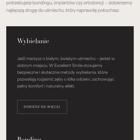
potrzebujesz bondingu, implantów czy ortodoncji — dobierzemy
najlepszą drogę do uśmiechu, który naprawdę pokochasz.
Wybielanie
Jeśli marzysz o białym, świeżym uśmiechu — jesteś w
dobrym miejscu. W Excellent Smile stosujemy
bezpieczne i skuteczne metody wybielania, które
pozwalają rozjaśnić zęby o kilka odcieni, zachowując
pełny komfort i naturalny efekt.
DOWIEDZ SIĘ WIĘCEJ
Bonding