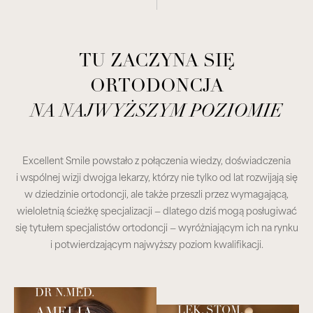
TU ZACZYNA SIĘ
ORTODONCJA
NA NAJWYŻSZYM POZIOMIE
Excellent Smile powstało z połączenia wiedzy, doświadczenia
i wspólnej wizji dwojga lekarzy, którzy nie tylko od lat rozwijają się
w dziedzinie ortodoncji, ale także przeszli przez wymagającą,
wieloletnią ścieżkę specjalizacji — dlatego dziś mogą posługiwać
się tytułem specjalistów ortodoncji — wyróżniającym ich na rynku
i potwierdzającym najwyższy poziom kwalifikacji.
DR N.MED.
LEK. STOM.
AMELIA