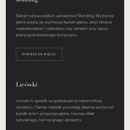
Sekret hollywoodzkich uśmiechów? Bonding. Wystarczy
jedna wizyta, by wyrównać kształt zębów, ukryć drobne
niedoskonałości i odświeżyć cały uśmiech przy użyciu
precyzyjnie dobranego kompozytu.
DOWIEDZ SIĘ WIĘCEJ
Licówki
Licówki to sposób na spektakularną metamorfozę
uśmiechu. Cienkie nakładki pozwalają idealnie wyrównać
kształt, kolor i proporcje zębów, tworząc efekt
naturalnego, harmonijnego uśmiechu.