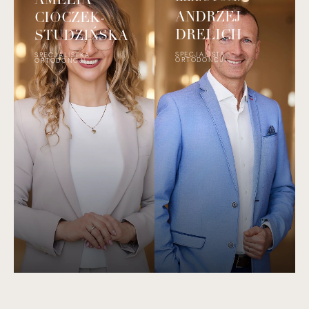
ANDRZEJ
CIOCZEK-
DRELICH
STUDZIŃSKA
SPECJALISTA
SPECJALISTKA
ORTODONCJI
ORTODONCJI